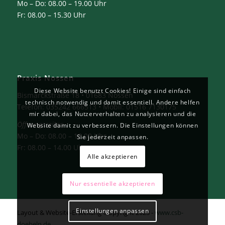
Mo – Do: 08.00 – 19.00 Uhr
Fr: 08.00 – 15.30 Uhr
Praxis Nossen
Diese Website benutzt Cookies! Einige sind einfach
Bismarckstraße 18 • 01683 Nossen
technisch notwendig und damit essentiell. Andere helfen
Telefon: 035242 666513 • Mobil: 01516 7130175
mir dabei, das Nutzerverhalten zu analysieren und die
Öffnungszeiten
Website damit zu verbessern. Die Einstellungen können
Mo – Do: 08.00 – 18.00 Uhr
Sie jederzeit anpassen.
Fr: 08.00 – 14.00 Uhr
Alle akzeptieren
Nur essentielle akzeptieren
Einstellungen anpassen
Layout & Website-Erstellung ©opyright 2023 -
www.csb-
doebeln.de